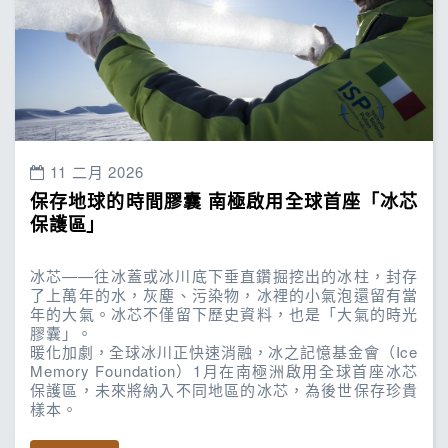
11 二月 2026
保存地球的時間膠囊 南極啟用全球首座「冰芯
保護區」
冰芯——往冰蓋或冰川底下垂直鑽掘挖出的冰柱，封存
了上萬年的水，灰塵、污染物，冰裡的小氣泡還留有當
年的大氣。冰芯不僅留下歷史資料，也是「大氣的時光
膠囊」。
暖化加劇，全球冰川正快速消融，冰之記憶基金會（Ice
Memory Foundation）1月在南極洲啟用全球首座冰芯
保護區，未來將納入不同地區的冰芯，為後世保存珍貴
樣本。