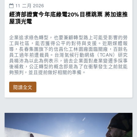
11 二月 2026
經濟部證實今年底綠電20%目標跳票 將加速推
屋頂光電
企業追求綠色轉型，也要兼顧轉型路上可能受影響的勞
工與社區，能否獲得公平的對待與支援。近期媒體報
導，長春集團旗下的信昌化工林園廠面臨關廠，百餘名
員工過年前遭裁員。台灣氣候行動網絡（TCAN）研究
員楊沛為以此為例表示，過去企業面對產業變遷多採事
後補救，公正轉型的概念即是為了在衝擊發生之前就能
夠預判，並且提前做好相關的準備。
閱讀全文