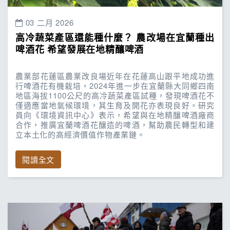
03 二月 2026
高冷蔬菜產區還能種什麼？ 農改場在宜蘭種出
啤酒花 希望發展在地精釀啤酒
農業部花蓮區農業改良場近年在花蓮高山跟平地成功進
行啤酒花有機栽培，2024年進一步在宜蘭縣大同鄉四南
地區海拔1100公尺的高冷蔬菜產區試種，發現啤酒花不
僅適應當地氣候環境，其生育及開花亦表現良好。研究
員向《環境資訊中心》表示，希望與在地精釀啤酒廠商
合作，推廣宜蘭啤酒花釀造的啤酒，幫助農民轉型和建
立本土化的高經濟價值作物產業鏈。
閱讀全文