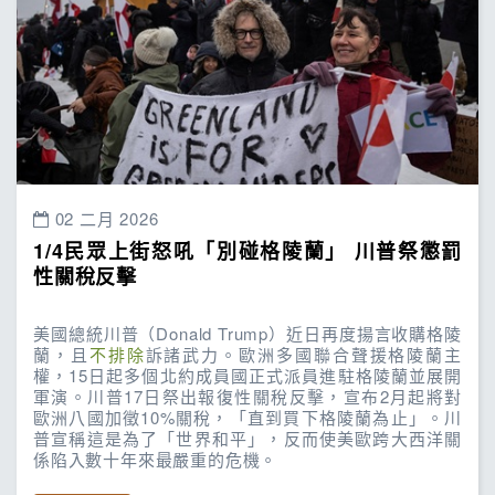
02 二月 2026
1/4民眾上街怒吼「別碰格陵蘭」 川普祭懲罰
性關稅反擊
美國總統川普（Donald Trump）近日再度揚言收購格陵
蘭，且
不排除
訴諸武力。歐洲多國聯合聲援格陵蘭主
權，15日起多個北約成員國正式派員進駐格陵蘭並展開
軍演。川普17日祭出報復性關稅反擊，宣布2月起將對
歐洲八國加徵10%關稅，「直到買下格陵蘭為止」。川
普宣稱這是為了「世界和平」，反而使美歐跨大西洋關
係陷入數十年來最嚴重的危機。