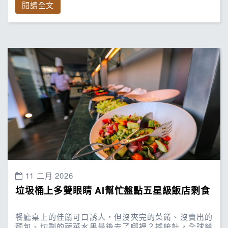
閱讀全文
11 二月 2026
垃圾桶上多雙眼睛 AI幫忙盤點五星級飯店剩食
餐廳桌上的佳餚可口誘人，但沒夾完的菜餚、沒賣出的
麵包、切剩的蔬菜水果最後去了哪裡？據統計，全球餐