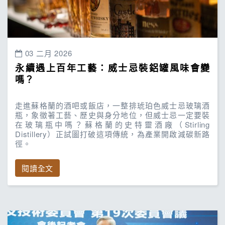
03 二月 2026
永續遇上百年工藝：威士忌裝鋁罐風味會變
嗎？
走進蘇格蘭的酒吧或飯店，一整排琥珀色威士忌玻璃酒
瓶，象徵著工藝、歷史與身分地位，但威士忌一定要裝
在玻璃瓶中嗎？蘇格蘭的史特靈酒廠（Stirling
Distillery）正試圖打破這項傳統，為產業開啟減碳新路
徑。
閱讀全文