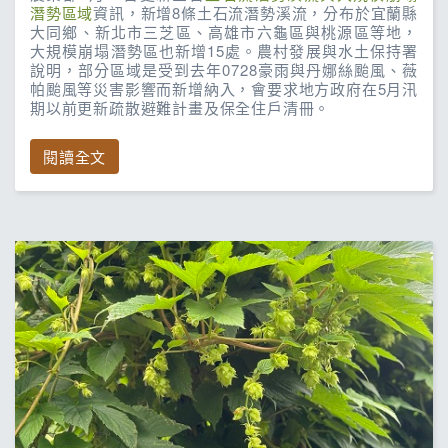
潛勢區域
資訊，新增8條土石流潛勢溪流，分布於宜蘭縣
大同鄉、新北市三芝區、高雄市六龜區與桃源區等地，
大規模崩塌潛勢區也新增15處。農村發展與水土保持署
說明，部分區域是受到去年0728豪雨與丹娜絲颱風、薇
帕颱風等災害影響而新增納入，會要求地方政府在5月汛
期以前更新疏散避難計畫及保全住戶清冊。
閱讀全文