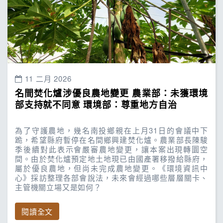
11 二月 2026
名間焚化爐涉優良農地變更 農業部：未獲環境
部支持就不同意 環境部：尊重地方自治
為了守護農地，幾名南投鄉親在上月31日的會議中下
跪，希望縣府暫停在名間鄉興建焚化爐。農業部長陳駿
季後續對此表示會嚴審農地變更，讓本案出現轉圜空
間。由於焚化爐預定地土地現已由國產署移撥給縣府，
屬於優良農地，但尚未完成農地變更。《環境資訊中
心》採訪整理各部會說法，未來會經過哪些層層關卡、
主管機關立場又是如何？
閱讀全文