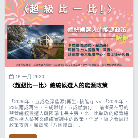
16 一月 2020
〈超級比一比〉總統候選人的能源政策
「2035年，五成乾淨能源(再生+核能)」vs.「2025年，
235(兩成再生，三成燃煤，五成燃氣)」，前者是在野的
藍營總統候選人韓國瑜市長主張，比一比執政的綠營總
統候選人蔡英文總統實踐中的政策。但是，隨之發展出
政策攻防，風電成「八國聯軍」...