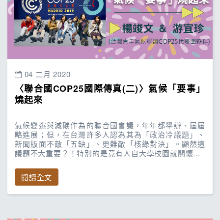
04 二月 2020
〈聯合國COP25國際傳真(二)〉氣候「要事」
燒起來
氣候變遷與減碳作為的聯合國會議，年年都舉辦、屆屆
略進展；但，在台灣許多人認為其為「政治冷議題」、
新聞版面不敵「五缺」、更難敵「核綠對決」。顯然這
議題不大重要？！特別的是竟有人自大學校園就關懷...
閱讀全文