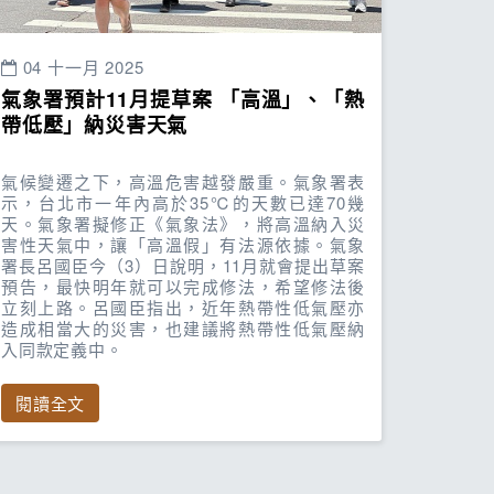
04 十一月 2025
氣象署預計11月提草案 「高溫」、「熱
帶低壓」納災害天氣
氣候變遷之下，高溫危害越發嚴重。氣象署表
示，台北市一年內高於35℃的天數已達70幾
天。氣象署擬修正《氣象法》，將高溫納入災
害性天氣中，讓「高溫假」有法源依據。氣象
署長呂國臣今（3）日說明，11月就會提出草案
預告，最快明年就可以完成修法，希望修法後
立刻上路。呂國臣指出，近年熱帶性低氣壓亦
造成相當大的災害，也建議將熱帶性低氣壓納
入同款定義中。
閱讀全文