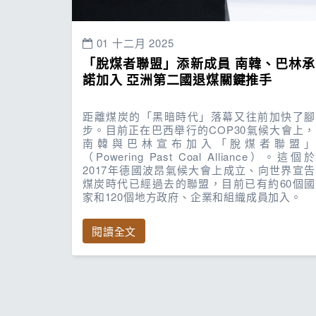
01 十二月 2025
「脫煤者聯盟」添新成員 南韓、巴林承
諾加入 亞洲第二國退煤關鍵推手
距離煤炭的「黑暗時代」落幕又往前加快了腳
步。目前正在巴西舉行的COP30氣候大會上，
南韓與巴林宣布加入「脫煤者聯盟」
（Powering Past Coal Alliance）。這個於
2017年德國波昂氣候大會上成立、向世界宣告
煤炭時代已經過去的聯盟，目前已有約60個國
家和120個地方政府、企業和組織成員加入。
閱讀全文