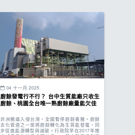
04 十一月 2025
廚餘發電行不行？ 台中生質能廠只收生
廚餘、桃園全台唯一熟廚餘廠量能欠佳
非洲豬瘟入侵台灣，全國暫停廚餘養豬。廚餘
去化管道之一是將廚餘轉化為生質能發電，同
步促進能源轉型與減碳。行政院早在2017年推