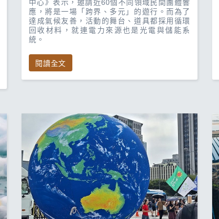
中心》表示，邀請近60個不同領域民間團體響
應，將是一場「跨界、多元」的遊行。而為了
達成氣候友善，活動的舞台、道具都採用循環
回收材料，就連電力來源也是光電與儲能系
統。
閱讀全文