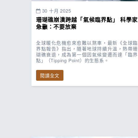
30 十月 2025
珊瑚礁崩潰跨越「氣候臨界點」 科學家
急籲：不要放棄
全球暖化危機愈來愈難以煞車，最新《全球臨
界點報告》指出，隨著地球持續升溫，熱帶珊
瑚礁衰退，成為第一個因氣候變遷而達「臨界
點」（Tipping Point）的生態系。
閱讀全文