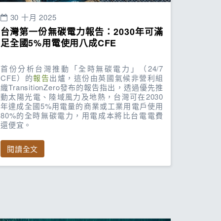
30 十月 2025
台灣第一份無碳電力報告：2030年可滿
足全國5%用電使用八成CFE
首份分析台灣推動「全時無碳電力」（24/7
CFE）的
報告
出爐，這份由英國氣候非營利組
織TransitionZero發布的報告指出，透過優先推
動太陽光電、陸域風力及地熱，台灣可在2030
年達成全國5%用電量的商業或工業用電戶使用
80%的全時無碳電力，用電成本將比台電電費
還便宜。
閱讀全文