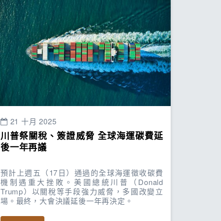
21 十月 2025
川普祭關稅、簽證威脅 全球海運碳費延
後一年再議
預計上週五（17日）通過的全球海運徵收碳費
機制遇重大挫敗。美國總統川普（Donald
Trump）以關稅等手段強力威脅，多國改變立
場。最終，大會決議延後一年再決定。