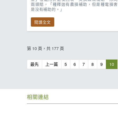
兩頭賠，「種釋迦有農損補助，但是種電損害
是沒有補助的。」
閱讀全文
第 10 頁，共 177 頁
最先
上一篇
5
6
7
8
9
10
相關連結