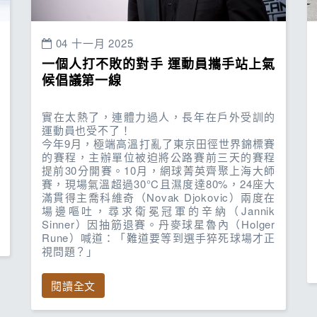
04 十一月 2025
一個人打不敗的對手 運動員攜手站上氣
候倡議第一線
實在太熱了，連體力過人，長年在戶外受訓的
運動員也受不了！
今年9月，極端高溫打亂了東京田徑世界錦標賽
的賽程，主辦單位被迫將公路賽前三天的賽程
提前30分開賽。10月，網球菁英齊聚上海大師
賽，現場氣溫超過30°C且濕度達80%，24座大
滿貫得主喬科維奇（Novak Djokovic）兩度在
場邊嘔吐，尋求衛冕冠軍的辛納（Jannik
Sinner）因抽筋退賽。丹麥球星魯內（Holger
Rune）喊道：「難道要等到選手猝死球場才正
視問題？」
閱讀全文