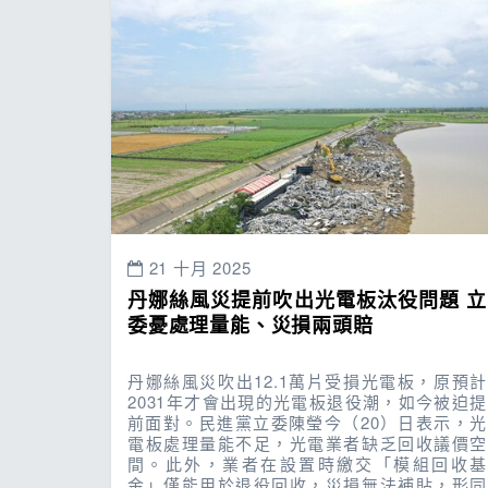
21 十月 2025
丹娜絲風災提前吹出光電板汰役問題 立
委憂處理量能、災損兩頭賠
丹娜絲風災吹出12.1萬片受損光電板，原預計
2031年才會出現的光電板退役潮，如今被迫提
前面對。民進黨立委陳瑩今（20）日表示，光
電板處理量能不足，光電業者缺乏回收議價空
間。此外，業者在設置時繳交「模組回收基
金」僅能用於退役回收，災損無法補貼，形同