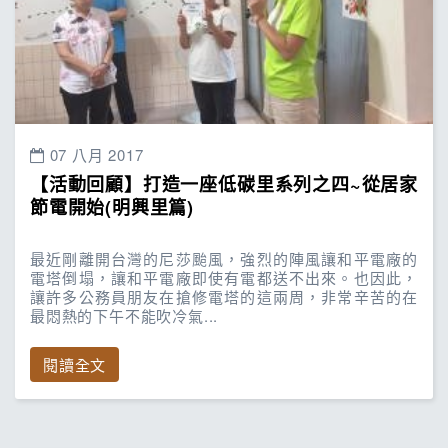
07 八月 2017
【活動回顧】打造一座低碳里系列之四~從居家
節電開始(明興里篇)
最近剛離開台灣的尼莎颱風，強烈的陣風讓和平電廠的
電塔倒塌，讓和平電廠即使有電都送不出來。也因此，
讓許多公務員朋友在搶修電塔的這兩周，非常辛苦的在
最悶熱的下午不能吹冷氣...
閱讀全文