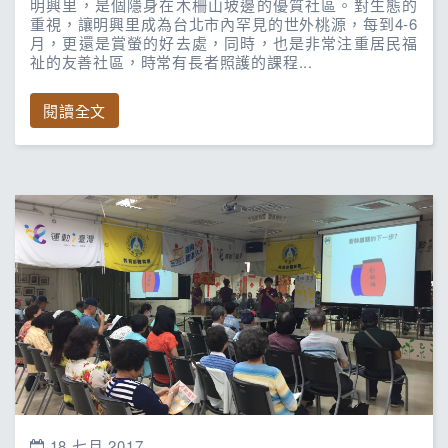
明興里，是個隱身在木柵山坡邊的優質社區。對生態的
重視，讓明興里成為台北市內罕見的世外桃源，每到4-6
月，更還是賞螢的好去處，同時，也是非常注重居民福
祉的友善社區，時常有長者照護的課程...
閱讀全文
18 七月 2017