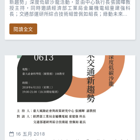
新趨勢」深度低碳沙龍活動，並由中心執行長張國暉教
授主持，同時邀請經濟部工業局金屬機電組童建強科
長；交通部運研所綜合技術組曾佩如組長；綠動未來...
閱讀全文
16 五月 2018