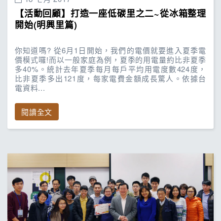
【活動回顧】打造一座低碳里之二~從冰箱整理
開始(明興里篇)
你知道嗎? 從6月1日開始，我們的電價就要進入夏季電
價模式囉!而以一般家庭為例，夏季的用電量約比非夏季
多40%。統計去年夏季每月每戶平均用電度數424度，
比非夏季多出121度，每家電費金額成長驚人。依據台
電資料...
閱讀全文