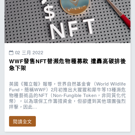
02 三月 2022
WWF發售NFT替瀕危物種募款 遭轟高碳排後
急下架
英國《獨立報》報導，世界自然基金會（World Wildlife
Fund，簡稱WWF）2月初推出大猩猩和犀牛等13種瀕危
物種藝術品的NFT（Non-Fungible Token，非同質化代
幣），以為環保工作籌措資金，但卻遭到其他環團強烈
抨擊，因此...
閱讀全文