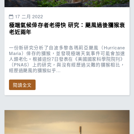
17 二月 2022
極端氣候倖存者老得快 研究：颶風過後獼猴衰
老近兩年
一份新研究分析了自波多黎各瑪莉亞颶風（Hurricane
Maria）倖存的獼猴，並發現極端天氣事件可能會加速
人類老化。根據這份7日發表在《美國國家科學院院刊》
（PNAS）上的研究，與沒有經歷過災難的獼猴相比，
經歷過颶風的獼猴似乎...
閱讀全文