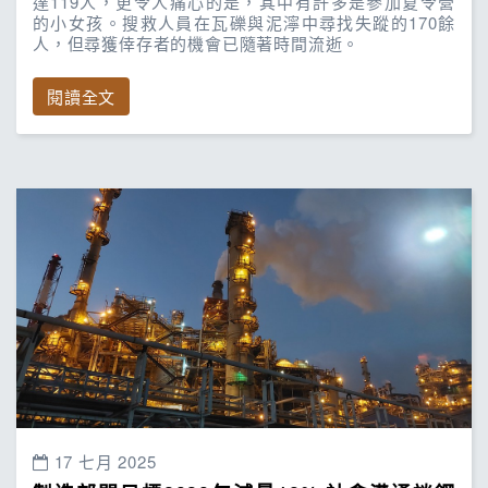
達119人，更令人痛心的是，其中有許多是參加夏令營
的小女孩。搜救人員在瓦礫與泥濘中尋找失蹤的170餘
人，但尋獲倖存者的機會已隨著時間流逝。
閱讀全文
17 七月 2025