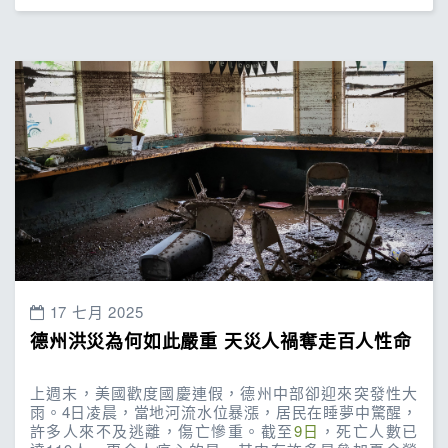
17 七月 2025
德州洪災為何如此嚴重 天災人禍奪走百人性命
上週末，美國歡度國慶連假，德州中部卻迎來突發性大
雨。4日凌晨，當地河流水位暴漲，居民在睡夢中驚醒，
許多人來不及逃離，傷亡慘重。截至
9日
，死亡人數已