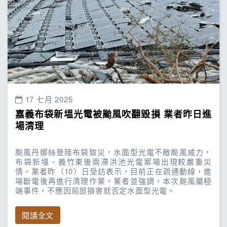
17 七月 2025
嘉義布袋新塭光電被颱風吹翻毀損 業者昨日進
場清理
颱風丹娜絲登陸布袋致災，水面型光電不敵颱風威力，
布袋新塭、義竹東後兩滯洪池光電案場出現較嚴重災
情。業者昨（10）日受訪表示，目前正在疏通動線，進
場斷電後再進行清理作業。業者並強調，本次颱風屬極
端事件，不應因局部損害就否定水面型光電。
閱讀全文