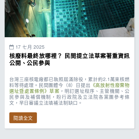
17 七月 2025
核廢料最終放哪裡？ 民間提立法草案著重資訊
公開、公民參與
台灣三座核電廠都已執照屆滿除役，累計約2.1萬束核燃
料等待處理。民間團體今（8）日提出
《高放射性廢棄物
選址暨處置條例》草案
，明訂選址程序、主管機關、公
民參與及補償機制，盼行政院及立法院各黨團參考條
文，早日審議立法填補法制缺口。
閱讀全文