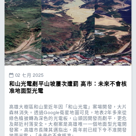
02 七月 2025
和山光電剷平山坡屢次遭罰 高市：未來不會核
准地面型光電
高雄大樹區和山里近年因「和山光電」案場開發，大片
森林消失。透過Google衛星地圖可見，地表2年多來從
綠色植披轉為深色的光電板，山頭因開發而剷平，更危
及鄰近村落安全。大樹案是高雄唯一一個地面型光電開
發案，高雄市長陳其邁指出，兩年前已經下令不准開發
地面光電，「未來也不會核准」