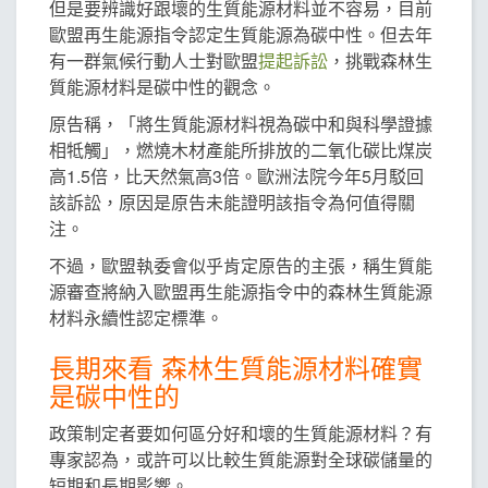
但是要辨識好跟壞的生質能源材料並不容易，目前
歐盟再生能源指令認定生質能源為碳中性。但去年
有一群氣候行動人士對歐盟
提起訴訟
，挑戰森林生
質能源材料是碳中性的觀念。
原告稱，「將生質能源材料視為碳中和與科學證據
相牴觸」，燃燒木材產能所排放的二氧化碳比煤炭
高1.5倍，比天然氣高3倍。歐洲法院今年5月駁回
該訴訟，原因是原告未能證明該指令為何值得關
注。
不過，歐盟執委會似乎肯定原告的主張，稱生質能
源審查將納入歐盟再生能源指令中的森林生質能源
材料永續性認定標準。
長期來看 森林生質能源材料確實
是碳中性的
政策制定者要如何區分好和壞的生質能源材料？有
專家認為，或許可以比較生質能源對全球碳儲量的
短期和長期影響。