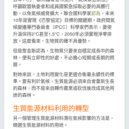
呼籲歐盟執委會和成員國緊急採取必要的具體行
動，以免氣候威脅擴大。聯合國科學家
認為
，未來
10年是實現《巴黎協定》目標的關鍵期。政府間氣
候變遷專門委員會（IPCC）科學家們表示，要使
升溫保持2°C甚至1.5°C，2050年必須實現淨零排
放。這麼看來，生物質的確不具優勢。
但是詹金斯認為，生物質只要來自穩定成長中的森
林，便有立即性的好處，不必擔心短期或長期的問
題。
對她來說，土地利用變化是更適合衡量永續性的標
準。要有利於氣候，生質能源必須來自會重新生長
的森林，而不是來自轉作農業或砍伐後改成其他用
途的森林。
生質能源材料利用的轉型
另一個管理生質能源材料潛在氣候影響的方法是，
精選生質能源材料的用途。