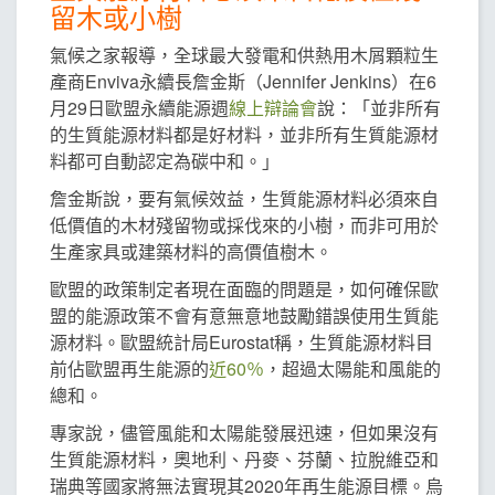
留木或小樹
氣候之家報導，全球最大發電和供熱用木屑顆粒生
產商Enviva永續長詹金斯（Jennifer Jenkins）在6
月29日歐盟永續能源週
線上辯論會
說：「並非所有
的生質能源材料都是好材料，並非所有生質能源材
料都可自動認定為碳中和。」
詹金斯說，要有氣候效益，生質能源材料必須來自
低價值的木材殘留物或採伐來的小樹，而非可用於
生產家具或建築材料的高價值樹木。
歐盟的政策制定者現在面臨的問題是，如何確保歐
盟的能源政策不會有意無意地鼓勵錯誤使用生質能
源材料。歐盟統計局Eurostat稱，生質能源材料目
前佔歐盟再生能源的
近60％
，超過太陽能和風能的
總和。
專家說，儘管風能和太陽能發展迅速，但如果沒有
生質能源材料，奧地利、丹麥、芬蘭、拉脫維亞和
瑞典等國家將無法實現其2020年再生能源目標。烏