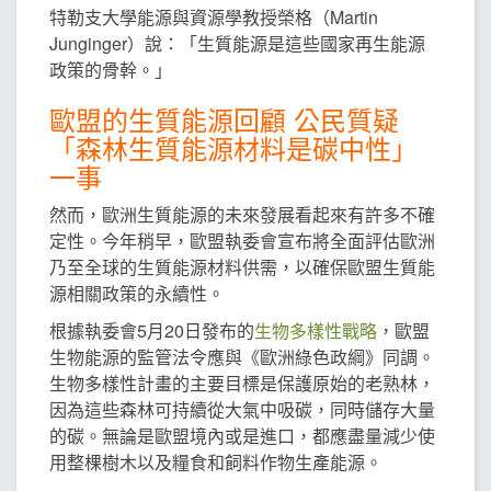
特勒支大學能源與資源學教授榮格（Martin
Junginger）說：「生質能源是這些國家再生能源
政策的骨幹。」
歐盟的生質能源回顧 公民質疑
「森林生質能源材料是碳中性」
一事
然而，歐洲生質能源的未來發展看起來有許多不確
定性。今年稍早，歐盟執委會宣布將全面評估歐洲
乃至全球的生質能源材料供需，以確保歐盟生質能
源相關政策的永續性。
根據執委會5月20日發布的
生物多樣性戰略
，歐盟
生物能源的監管法令應與《歐洲綠色政綱》同調。
生物多樣性計畫的主要目標是保護原始的老熟林，
因為這些森林可持續從大氣中吸碳，同時儲存大量
的碳。無論是歐盟境內或是進口，都應盡量減少使
用整棵樹木以及糧食和飼料作物生產能源。