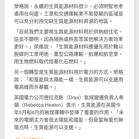
榮格說，永續的生質能源材料很少，必須明智地考
慮用在何處。工業和交通運輸業不易發展的區域是
可以充分利用欠缺生質能源材料資源的地區。
「目前我們主要將生質能源材料用於供熱給住宅。
這並不聰明，因為隔熱或熱泵等其他解決方案效率
更好。」榮格說，「生質能源材料應優先用於難以
脫碳的工業用途、重型公路運輸、航運和航空業，
用生物燃料取代烴基化石燃料。」
另一個轉型是生質能源材料用於電力的方式。榮格
說：「和風能與太陽能一樣，生質能源可以支援用
電高峰而非基載。」
英國電力公司德拉克斯（Drax）氣候變遷負責人希
頓（Rebecca Heaton）表示，生質能源在英國今
年5月和6月的無煤運轉中發揮了重要的作用，「未
來的電網主力會是太陽能和風能，但是當無風也無
陽光時，生質能源可以支援。」