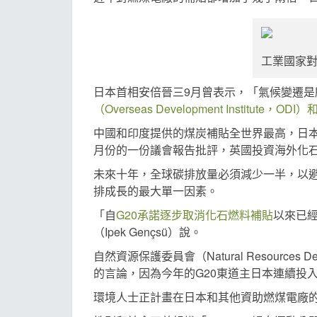
工業國家對煤
日本首相安倍晉三9月曾表示，「氣候變遷是
（Overseas Development Institute，
中國和印度提供的煤炭補貼全世界最高，日
月份的一份議會報告批評，英國投資海外化石
未來十年，全球碳排放量必須減少一半，以避
排成長的最大單一因素。
「自
G20承諾逐步取消化石燃料補貼
以來已經
（Ipek Gençsü）說。
自然資源保護委員會（Natural Resour
的言論，因為今年的G20東道主日本連續投
環境人士正計畫在日本和其他資助燃煤電廠的