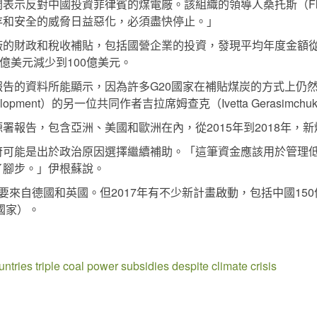
開表示反對中國投資菲律賓的煤電廠。該組織的領導人桑托斯（Flor
存和安全的威脅日益惡化，必須盡快停止。」
財政和稅收補貼，包括國營企業的投資，發現平均年度金額從2014
億美元減少到100億美元。
告的資料所能顯示，因為許多G20國家在補貼煤炭的方式上仍
inable Development）的另一位共同作者吉拉席姆查克（Ivetta Gerasimc
報告，包含亞洲、美國和歐洲在內，從2015年到2018年，新
府可能是出於政治原因選擇繼續補助。「這筆資金應該用於管理
了腳步。」伊根蘇說。
要來自德國和英國。但2017年有不少新計畫啟動，包括中國15
國家）。
ntries triple coal power subsidies despite climate crisis