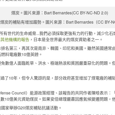
炭的補貼有增加趨勢。圖片來源：Bart Bernardes（CC BY-NC-
所有世代的生命威脅...我們必須採取更強有力的行動，減少化
ODI）和其他機構的報告
，日本是全世界最大的煤炭資助者之一。
本排名第三，再其次是南非、韓國、印尼和美國。雖然英國通常由
燃料電廠數10億英鎊。
免數億人面臨乾旱、洪水、極端熱浪和貧困嚴重惡化的問題。但
過了10年，但令人驚訝的是，部分政府甚至增加了煤電廠的補貼
ces Defense Council）能源政策經理、該報告的共同作者
入數10億美元資助煤炭。如果安倍總理嚴肅因應氣候變遷問題，
國家舉辦G20煤炭補貼抗議活動。