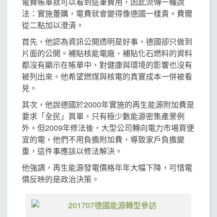
電費帳單就可以看到這筆費用，因此流傳一種說
法：實施躉購，電費就會變得像德國一樣貴。費爾
從二點加以澄清。
首先，他認為資訊公開透明是好事，德國卻只做到
片面的公開。補貼核能電廠、補貼化石燃料的資料
都沒有顯示在帳單中，對健康與環境的影響也沒有
被列出來。他希望燃煤與核電的真實成本一併被看
見。
其次，他說德國於2000年實施的再生能源附加費是
要求「全民」買單，只有極少數能源密集產業例
外。但2009年修法後，大型公司轉向電力市場買便
宜的電，他們不用負擔附加費，導致家戶負擔變
重，這件事應該以修法解決。
他強調，再生能源發電價格年年大幅下降，可惜電
價反映的是政治決策。