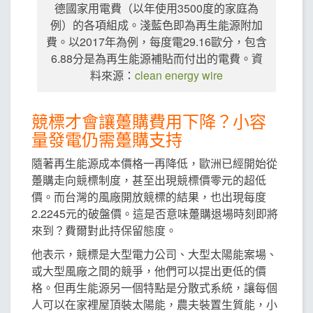
德國家用電費（以年使用3500度的家庭為
例）的各項組成。淺藍色即為再生能源附加
費。以2017年為例，每度電29.16歐分，包含
6.88分是為再生能源補貼而付出的電費。資
料來源：
clean energy wire
競標才會讓躉購費用下降？小容
量發電仍需躉購支持
隨著再生能源成本價格一再降低，歐洲已經開始從
躉購走向競標制度，甚至出現競標價零元的超低
價。而台灣的風廠開放競標的結果，也出現每度
2.2245元的破盤價。這是否意味躉購退場時刻即將
來到？費爾對此持保留態度。
他表示，競標是大型電力公司、大型太陽能案場、
或大型風廠之間的競爭，他們可以提出更低的價
格。但再生能源另一個特點是分散式系統，讓每個
人可以在家裡屋頂裝太陽能，農夫裝置生質能，小