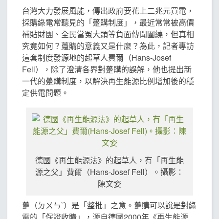
台灣大力發展風能，傳出政府要花上二兆元買電，
採購綠電常聽見的「躉購制度」，最近常常被高價
補貼財團、全民當冤大頭等負面傳聞圍繞，但真相
究竟如何？躉購的意義又是什麼？為此，記者專訪
這套制度發源地的起草人費爾（Hans-Josef
Fell），除了澄清各界對躉購的誤解，他也提出新
一代的躉購制度，以解決再生能源比例增加後的穩
定供電問題。
德國《再生能源法》的起草人，有「再生能
源之父」費爾（Hans-Josef Fell）。攝影：
陳文姿
躉（ㄉㄨㄣˇ）是「整批」之意。躉購可以說是對綠
電的「保證收購」，源自德國2000年《再生能源