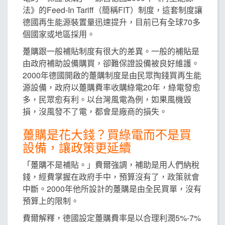
法》的Feed-In Tariff（簡稱FIT）制度，這套制度讓
德國再生能源裝置量迅速提升，目前已有全球70多
個國家或地區採用。
躉購跟一般補貼制度有很大的差異。一般的補貼是
由政府補助設備購買，卻難保證設備被良好維護。
2000年德國開啟的躉購制度是由民眾掏錢買再生能
源設備，政府以躉購費率收購綠電20年，綠電發愈
多，民眾愈有利。以台灣風電為例，如果風機毀
損，沒風發不了電，都會是廠商的損失。
躉購是花大錢？買綠電而不是買
設備，讓政策更延續
「躉購不是補貼。」費爾強調，補助是用人們納稅
錢，經費掌握在政府手中，預算沒有了，政策就會
中斷。2000年他所設計的躉購是由全民買單，沒有
預算上的限制。
費爾解釋，德國設定躉購費率是以合理利潤5%-7%