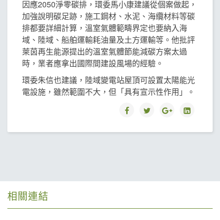
因應2050淨零碳排，環委馬小康建議從個案做起，
加強說明碳足跡，施工鋼材、水泥、海纜材料等碳
排都要詳細計算，溫室氣體範疇界定也要納入海
域、陸域、船舶運輸耗油量及土方運輸等。他批評
萊茵再生能源提出的溫室氣體節能減碳方案太過
時，業者應拿出國際間建設風場的經驗。
環委朱信也建議，陸域變電站屋頂可設置太陽能光
電設施，雖然範圍不大，但「具有宣示性作用」。
相關連結