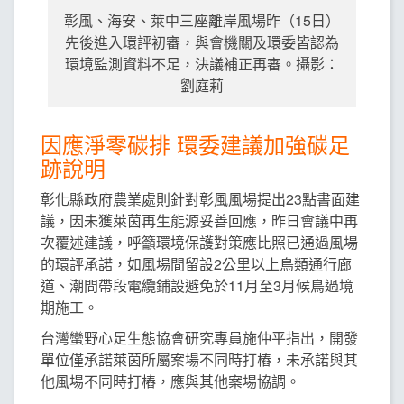
彰風、海安、萊中三座離岸風場昨（15日）
先後進入環評初審，與會機關及環委皆認為
環境監測資料不足，決議補正再審。攝影：
劉庭莉
因應淨零碳排 環委建議加強碳足
跡說明
彰化縣政府農業處則針對彰風風場提出23點書面建
議，因未獲萊茵再生能源妥善回應，昨日會議中再
次覆述建議，呼籲環境保護對策應比照已通過風場
的環評承諾，如風場間留設2公里以上鳥類通行廊
道、潮間帶段電纜鋪設避免於11月至3月候鳥過境
期施工。
台灣蠻野心足生態協會研究專員施仲平指出，開發
單位僅承諾萊茵所屬案場不同時打樁，未承諾與其
他風場不同時打樁，應與其他案場協調。