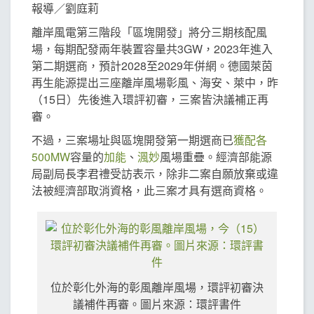
報導／劉庭莉
離岸風電第三階段「區塊開發」將分三期核配風
場，每期配發兩年裝置容量共3GW，2023年進入
第二期選商，預計2028至2029年併網。德國萊茵
再生能源提出三座離岸風場彰風、海安、萊中，昨
（15日）先後進入環評初審，三案皆決議補正再
審。
不過，三案場址與區塊開發第一期選商已
獲配各
500MW
容量的
加能
、
渢妙
風場重疊。經濟部能源
局副局長李君禮受訪表示，除非二案自願放棄或違
法被經濟部取消資格，此三案才具有選商資格。
位於彰化外海的彰風離岸風場，環評初審決
議補件再審。圖片來源：環評書件