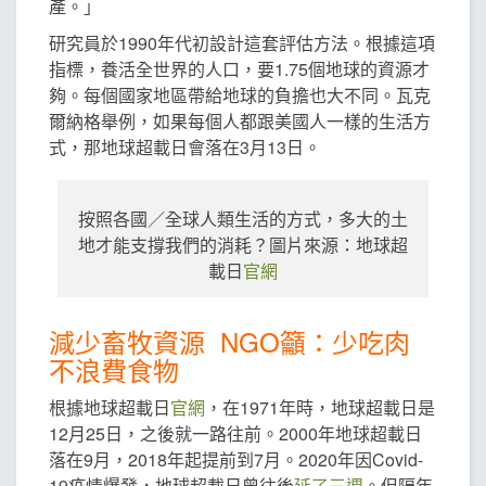
產。」
研究員於1990年代初設計這套評估方法。根據這項
指標，養活全世界的人口，要1.75個地球的資源才
夠。每個國家地區帶給地球的負擔也大不同。瓦克
爾納格舉例，如果每個人都跟美國人一樣的生活方
式，那地球超載日會落在3月13日。
按照各國／全球人類生活的方式，多大的土
地才能支撐我們的消耗？圖片來源：地球超
載日
官網
減少畜牧資源 NGO籲：少吃肉
不浪費食物
根據地球超載日
官網
，在1971年時，地球超載日是
12月25日，之後就一路往前。2000年地球超載日
落在9月，2018年起提前到7月。2020年因Covid-
19疫情爆發，地球超載日曾往後
延了三週
。但隔年