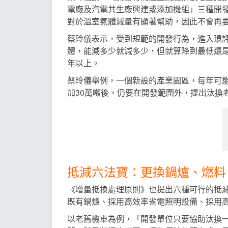
電廠及汽電共生廠興建或添加機組」三種開
對於溫室氣體減量有顯著幫助，因此不會再
蔡玲儀表示，受到規範的開發行為，進入環
體，能減多少就減多少，但就算降到最低還是
年以上。
蔡玲儀舉例，一個新設的產業園區，每年可能
加30萬噸後，仍要在開發範圍外，提出汰換
抵減六法寶：更換鍋爐、燃料
《增量抵換處理原則》也提出六種可行的抵
既有鍋爐、採用高效率省電照明設備、採用
以老舊機車為例，「開發單位只要協助汰換一