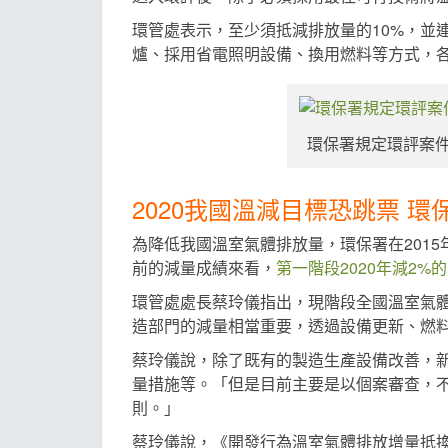
環管處表示，至少須抵減排放量的10%，並
爐、採用省電照明設備、換用燃料等方式，各
環保署規定環評案件須
2020我國溫減目標恐跳票 環
為降低我國溫室氣體排放量，環保署在2015
前的減量成績來看，
第一階段2020年減2%
環管處處長蔡玲儀指出，現階段全國溫室氣體
造部門的減量相當重要，透過設備更新、燃料轉
蔡玲儀說，除了既有的製造生產設備改善，
量措施等。「但是目前主要是以個案審查，
則。」
蔡玲儀說，《開發行為溫室氣體排放增量抵換