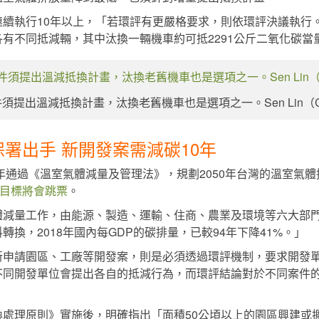
連續執行10年以上，「若環評有更嚴格要求，則依環評決議執行
有不同抵減輛，其中汰換一輛機車約可抵2291公斤二氧化碳當
提出溫減抵換計畫，汰換老舊機車也是選項之一。Sen Lin（CC BY
保署出手 新開發案需減碳10年
年通過《溫室氣體減量及管理法》，規劃2050年台灣的溫室氣體排
的目標將會跳票
。
減量工作，由能源、製造、運輸、住商、農業及環境等六大部門
換，2018年國內每GDP的碳排量，已較94年下降41%。」
新申請園區、工廠等開發案，則是必須透過環評機制，要求開發
不同開發單位會提出各自的抵減行為，而環評結論對於不同案件
處理原則》實施後，明確指出「面積50公頃以上的園區興建或