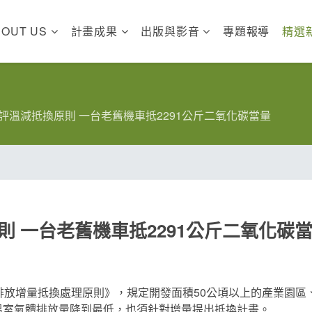
BOUT US
計畫成果
出版與影音
專題報導
精選
評溫減抵換原則 一台老舊機車抵2291公斤二氧化碳當量
 一台老舊機車抵2291公斤二氧化碳
排放增量抵換處理原則》，規定開發面積50公頃以上的產業園
溫室氣體排放量降到最低，也須針對增量提出抵換計畫。