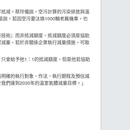
等抵減。蔡玲儀說，空污計算的污染排放與溫
是說，若因空污要汰換1000輛老舊機車，也
行技術』而非抵減額度，抵減額度必須是協助
實減量，若於非關係企業執行減量措施，可取
只會給予他1：1的抵減額度，但是他若協助
出明確的執行對象、作法、執行期程及預估減
們達到2030年的溫室氣體減量目標。」