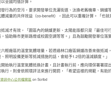
是以全國均值計算。
開發行為的空污，要求開發單位洗灑街道、汰換老舊機車、鍋爐
減量的共伴效益（co-benefit），因此可以重複計算。「也就
的抵減才有效，「園區內的鍋爐更新、太陽能版都只是『最佳可
板，協助縣市更新路燈或校園空調等等。」且為鼓勵開發單位落
六輕廠區的溫室氣體增量，若透過林口廠區鍋爐改善來做抵減，
、照明設備更新等抵減措施的話，會給予1.2倍的溫減額度。」
能開始執行溫室氣體抵換計畫，且計畫執行前，應向環保署署提
執行，則會依照環評法來進行開罰，「希望這樣的規範，有助於我
境資訊中心公共檔案區
on Scribd