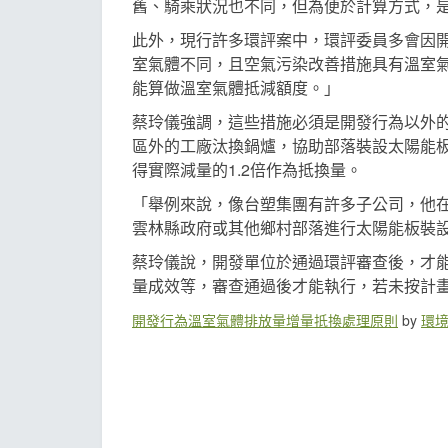
舊、騎乘狀況也不同，但為便於計算方式，
此外，現行許多環評案中，環評委員多會因
室氣體不同，且空氣污染改善措施具有溫室氣體
能算做溫室氣體抵減額度。」
蔡玲儀強調，這些措施必須是開發行為以外
區外的工廠汰換鍋爐，協助部落裝設太陽能
得實際減量的1.2倍作為抵換量。
「舉例來說，像台塑集團有許多子公司，他在
雲林縣政府或其他鄉村部落進行太陽能板裝設
蔡玲儀說，開發單位於通過環評審查後，才
量成效等，審查通過後才能執行，若未按計畫
開發行為溫室氣體排放量增量抵換處理原則
by
環