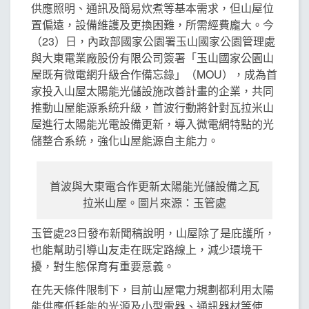
供應照明、通訊及簡易炊煮等基本需求，但山屋位
置偏遠，設備維護及更換困難，所需經費龐大。今
（23）日，內政部國家公園署玉山國家公園管理處
與大東電業廠股份有限公司簽署「玉山國家公園山
屋既有微電網升級合作備忘錄」（MOU），成為首
家投入山屋太陽能光儲設施改善計畫的企業，共同
推動山屋能源系統升級，首波行動將針對瓦拉米山
屋進行太陽能光電設備更新，導入微電網特點的光
儲整合系統，強化山屋能源自主能力。
首波與大東電合作更新太陽能光儲設備之瓦
拉米山屋。圖片來源：玉管處
玉管處23日發布新聞稿說明，山屋除了是庇護所，
也能幫助引導山友走在既定路線上，減少環境干
擾，對生態保育有重要意義。
在先天條件限制下，目前山屋電力規劃都利用太陽
能供應低耗能的光源及小型電器、通訊器材等使