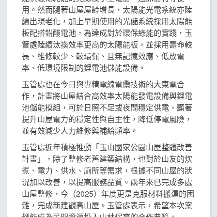
用。然而隨著山屋屋齡增長，太陽能光電系統亦陸
續出現老化，加上早期使用的光儲系統採用太陽能
板配搭鉛酸電池，為達成對於環保綠能的實踐，玉
管處陸續汰換效率更高的太陽能板，並採用壽命較
長、維修較少、較環保、且無記憶效應、低放電
率、低環境限制的鋰電池儲能設備。
玉管處也在今日與專精電線電纜技術的大東電合
作，計畫將山屋結合高效率太陽能發電設備與鋰電
池儲能模組，可於日照不足或夜間穩定供電，顯著
提升山屋電力的穩定性與自主性，降低停電風險，
並有效減少人力維修與補給頻率。
玉管處近年積極推動「玉山國家公園山屋整體改善
計畫」，除了整修老舊建築結構，也對於山友的炊
煮、電力、供水、廁所等需求，根據不同山屋的狀
況加以改善，以提高服務品質。兩年來已完成多處
山屋整修，今（2025）年度更是克服材料搬運的困
難，完成新建觀高山屋。玉管處表示，希望本次案
例能成為民間資源投入山林保育的合作典範。