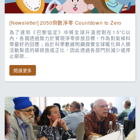
[Newsletter] 2050倒數淨零 Countdown to Zero
為了達到《巴黎協定》中將全球升溫控制在1.5°C以
內，各國透過致力於實現淨零排放目標，作為對氣候科
學最好的回應；由於科學數據明顯證實全球暖化與人類
活動製造的碳排放成正比，因此透過各部門別減少或停
止碳排
...
閱讀更多