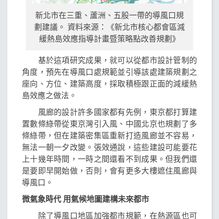
新北市在三重、蘆洲、五股一帶的導風口規
劃建議。 資料來源：《新北市核心都會區減
緩熱島效應指導計畫暨策略點改善規劃》
基於這項研究成果，就可以從都市設計管制的
角度，預先在導風口處規範並引導該處建築規劃之
座向、方位、建築高度，採取積極跟正面的減緩熱
島效應之做法。
風廊的設計許多國家都有先例，東京都打算建
置數條綠帶從東京灣引入風、中國北京也規劃了多
條綠帶，但在建築密集區重新打造風廊並不容易，
無法一朝一夕改變。張效通說，這些建設可能要花
上十幾年時間，一時之間還看不到成果。但我們還
是要即早開始做，否則，會有更多大樓遮住風廊與
導風口。
微氣象時代 用氣候地圖建構未來都市
除了導風口地區加強都市規範，在熱源區也可