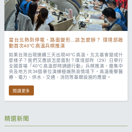
當台北熱到停電、路面變形...該怎麼辦？ 環境部啟
動首次40℃高溫兵棋推演
如果台灣出現連續三天出現40℃高溫，北北基會變成什
麼樣子？我們又應該怎麼面對？環境部昨（29）日舉行
全國首場「40℃高溫即時調適行動」兵棋推演，邀集中
央及地方共34個單位演練極端熱浪情境下，高溫衝擊醫
療、電力、供水、交通、消防等基礎設施的應變。
閱讀更多
精選新聞