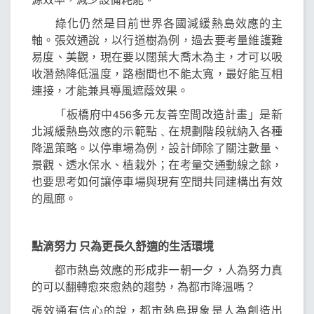
綠化仍然是目前世界各國減緩熱島效應的主
軸。張效通說，以行道樹為例，過去要考量維護難
易度、美觀，現在要以闊葉大喬木為主，才可以吸
收潛熱降低溫度，路樹間也不能太寬，最好能互相
連接，才能兼具導風遮蔭效果。
「板橋府中456多元友善空間改造計畫」是新
北減緩熱島效應的示範點﹑在規劃階段就納入各種
降溫策略。以停車場為例，設計師除了關注數量、
景觀、透水保水、植栽外；在考量交通動線之餘，
也要思考如何讓停車場與現有空間共同建構出有效
的風廊。
點滴努力 只為更長久舒適的生活環境
都市熱島效應的形成非一朝一夕，人為努力真
的可以翻轉愈來愈熱的趨勢，為都市降溫嗎？
張效通有信心的說，都市熱島現象是人為創造出