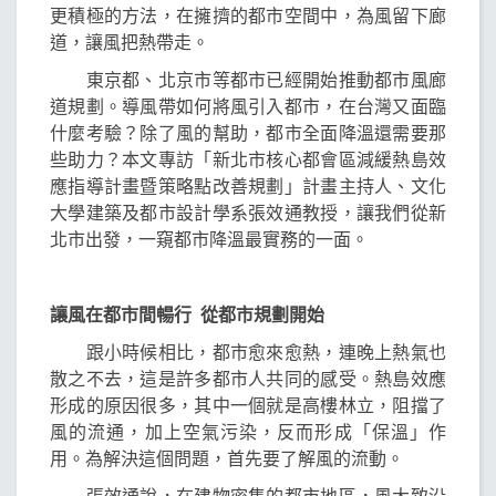
更積極的方法，在擁擠的都市空間中，為風留下廊
道，讓風把熱帶走。
東京都、北京市等都市已經開始推動都市風廊
道規劃。導風帶如何將風引入都市，在台灣又面臨
什麼考驗？除了風的幫助，都市全面降溫還需要那
些助力？本文專訪「新北市核心都會區減緩熱島效
應指導計畫暨策略點改善規劃」計畫主持人、文化
大學建築及都市設計學系張效通教授，讓我們從新
北市出發，一窺都市降溫最實務的一面。
讓風在都市間暢行 從都市規劃開始
跟小時候相比，都市愈來愈熱，連晚上熱氣也
散之不去，這是許多都市人共同的感受。熱島效應
形成的原因很多，其中一個就是高樓林立，阻擋了
風的流通，加上空氣污染，反而形成「保溫」作
用。為解決這個問題，首先要了解風的流動。
張效通說，在建物密集的都市地區，風大致沿