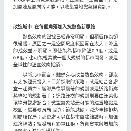
加風速及風向等功能，以收集當地微氣候資訊。
改造城市 在每個角落加入抗熱島新思維
熱島效應的證據已經非常明顯，但積極作為卻
很緩慢，原因之一是空間尺度範圍實在太大，降溫
的成效並不明顯。即使能為都市降溫0.3度，或是
0.5度，也可能輕易被一個大規模的都市開發，或是
全球性的溫室效應抵銷。
以新北市而言，雖然有心改善熱島效應，卻沒
有太多經費投入。目前採取的策略，就是結合各處
室一起努力。城鄉局從導風帶的規劃或是道路街廓
與綠地的規劃著手；道路綠樹的規劃則要由綠美化
環境景觀處配合；微型氣象站最可能的建置地點是
校園，需要教育局協助；節能減碳，減少車輛排熱
則屬環保局；都更處可以在都市整建維護時，加強
建築隔熱；經發局有節電任務，負責省電與增加能
源效率，減少設備耗能。