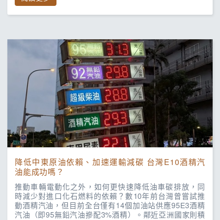
降低中東原油依賴、加速運輸減碳 台灣E10酒精汽
油能成功嗎？
推動車輛電動化之外，如何更快速降低油車碳排放，同
時減少對進口化石燃料的依賴？數10年前台灣曾嘗試推
動酒精汽油，但目前全台僅有14個加油站供應95E3酒精
汽油（即95無鉛汽油摻配3%酒精）。鄰近亞洲國家則積