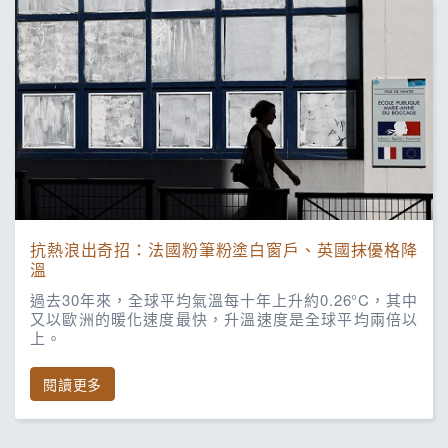
抗熱浪出奇招：法國粉筆粉塗白窗戶、英國抹優格降
溫
過去30年來，全球平均氣溫每十年上升約0.26°C，其中
又以歐洲的暖化速度最快，升溫速度是全球平均兩倍以
上。
閱讀更多