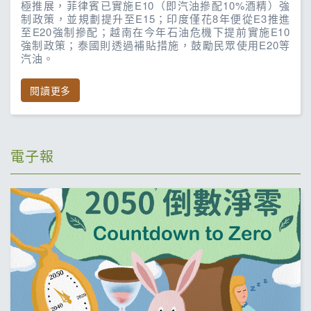
極推展，菲律賓已實施E10（即汽油摻配10%酒精）強
制政策，並規劃提升至E15；印度僅花8年便從E3推進
至E20強制摻配；越南在今年石油危機下提前實施E10
強制政策；泰國則透過補貼措施，鼓勵民眾使用E20等
汽油。
閱讀更多
電子報