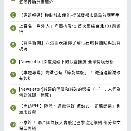
氣候行動計畫簡介
3
【專題報導】抑制城市耗能-從減緩都市熱島效應著手
上百名「戶外人」呼籲抗暖化 首次集結台北101前遊
4
行
【資料新聞】六張圖表讓你了解化石燃料補貼與投資
5
現況
6
[Newsletter]深度減碳下的沙盤推演-全球情境分析
【專題報導】高鐵也有「節能駕駛」？ 鐵道運輸減碳
7
有妙招
[Newsletter]減碳的代價和減碳的選擇（一）：人們為
8
何對減碳「無感」
【專訪PHI】除溼、遮蔭做好 被動式「節能建築」也
9
適用台灣
不意外？ 聯合國氣候大會敲定巴黎協定細則 部分條文
10
保留再議